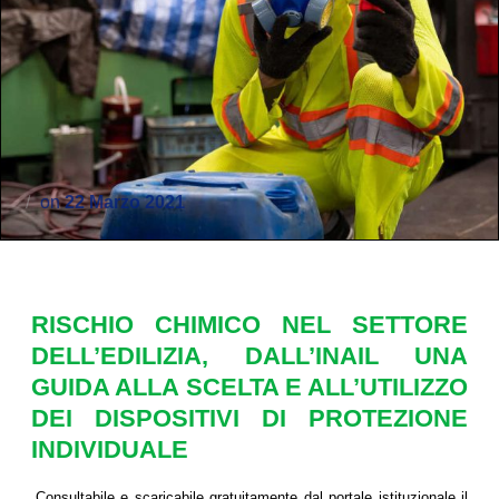
on
22 Marzo 2021
RISCHIO CHIMICO NEL SETTORE
DELL’EDILIZIA, DALL’INAIL UNA
GUIDA ALLA SCELTA E ALL’UTILIZZO
DEI DISPOSITIVI DI PROTEZIONE
INDIVIDUALE
Consultabile e scaricabile gratuitamente dal portale istituzionale il