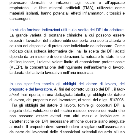
provocare dermatiti e irritazioni agli occhi e all’apparato
respiratorio. Le fibre minerali artificiali (FMA), utilizzate come
materiali isolanti, hanno potenziali effetti infiammatori, citossici e
cancerogeni.
Lo studio fornisce indicazioni utili sulla scelta dei DPI da adottare
.
La grande varietà di sostanze chimiche a cui possono essere
esposti i lavoratori del settore edile comporta una scelta attenta e
oculata dei dispositivi di protezione individuale da indossare. Come
indicato dalla scheda informativa dell’Inail la scelta dei DPI adatti
dipende da un insieme di considerazioni: la natura e lo stato fisico
dell’inquinante, i relativi valore limite di esposizione professionale
(VLEP), la concentrazione dell’inquinante nell’ambiente di lavoro,
la durata dell’attività lavorativa nell’aria inquinata.
In una specifica tabella gli obblighi del datore di lavoro, del
preposto e del lavoratore.
Ai fini del corretto utilizzo dei DPI, il
fact-
sheet
Inail riporta, in una dettagliata tabella, gli obblighi del datore
di lavoro, del preposto e del lavoratore, ai sensi del d.lgs. 81/2008.
Tra gli obblighi del datore di lavoro, fornire gli opportuni DPI a
seguito della valutazione del rischio residuo, ovvero dei rischi che
non possono essere evitati con altri mezzi e individuare le
caratteristiche dei DPI necessarie affinché queste siano adeguate
ai rischi. Il preposto deve sovrintendere e vigilare sull’osservanza
da parte dei lavoratori delle disposizioni aziendali riguardo all’uso