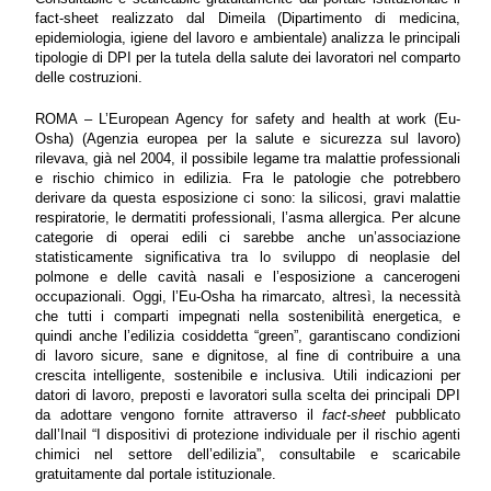
fact-sheet realizzato dal Dimeila (Dipartimento di medicina,
epidemiologia, igiene del lavoro e ambientale) analizza le principali
tipologie di DPI per la tutela della salute dei lavoratori nel comparto
delle costruzioni.
ROMA – L’European Agency for safety and health at work (Eu-
Osha) (Agenzia europea per la salute e sicurezza sul lavoro)
rilevava, già nel 2004, il possibile legame tra malattie professionali
e rischio chimico in edilizia. Fra le patologie che potrebbero
derivare da questa esposizione ci sono: la silicosi, gravi malattie
respiratorie, le dermatiti professionali, l’asma allergica. Per alcune
categorie di operai edili ci sarebbe anche un’associazione
statisticamente significativa tra lo sviluppo di neoplasie del
polmone e delle cavità nasali e l’esposizione a cancerogeni
occupazionali. Oggi, l’Eu-Osha ha rimarcato, altresì, la necessità
che tutti i comparti impegnati nella sostenibilità energetica, e
quindi anche l’edilizia cosiddetta “green”, garantiscano condizioni
di lavoro sicure, sane e dignitose, al fine di contribuire a una
crescita intelligente, sostenibile e inclusiva. Utili indicazioni per
datori di lavoro, preposti e lavoratori sulla scelta dei principali DPI
da adottare vengono fornite attraverso il
fact-sheet
pubblicato
dall’Inail “I dispositivi di protezione individuale per il rischio agenti
chimici nel settore dell’edilizia”, consultabile e scaricabile
gratuitamente dal portale istituzionale.