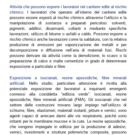
Attività che possono esporre i lavoratori nel cantiere edile al rischio
chimico.
I lavoratori che operano all’interno del cantiere edile
possono essere esposti al rischio chimico attraverso l’utilizzo e la
manipolazione di sostanze e preparati pericolosi: solventi,
pigmenti, additivi, disarmanti, collanti e mediante specifiche
lavorazioni, utilizzo di bitume o asfalti a caldo. Possono esporre a
rischio chimico anche lavorazioni come la saldatura, con la relativa
produzione di emissioni per vaporizzazione dei metalli e per
decomposizione e diffusione nell’aria di materiali fusi. Rischi
possono derivare da attività come la demolizione, lo scavo o la
preparazione di calce e malte cementizie in grado di determinare
esposizione a particolato e fibre.
Esposizione a isocianati, resine epossidiche, fibre minerali
artificiali
. Nello studio, particolare attenzione è rivolta alla
potenziale esposizione dei lavoratori a inquinanti emergenti
connessi alla cosiddetta “edilizia verde”: isocianati, resine
epossidiche, fibre minerali artificiali (FMA). Gli isocianati che nel
settore delle costruzioni trovano largo impiego nell’utilizzo di
schiume, fibre, elastomeri, materiali isolanti, pitture e vernici, sono
agenti capaci di arrecare danni alle vie respiratorie, poiché sono
irritanti per le membrane mucose e la cute. Le resine epossidiche,
che vengono impiegate in edilizia per la produzione di adesivi,
vernici, rivestimenti e strutture polimeriche composite, possono