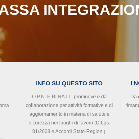
ASSA INTEGRAZIO
INFO SU QUESTO SITO
I 
O.P.N. E.BI.NA.I.L. promuove e dà
Da q
 Roma
collaborazione per attività formative e di
riman
aggiornamento in materia di salute e
sicurezza nei luoghi di lavoro (D.Lgs.
81/2008 e Accordi Stato-Regioni).
0