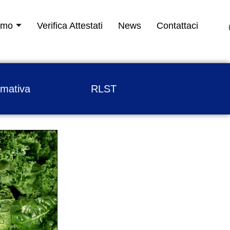
amo
Verifica Attestati
News
Contattaci
rmativa
RLST